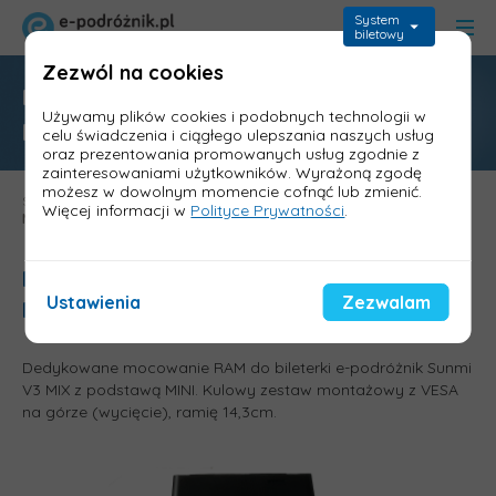
System
biletowy
Zezwól na cookies
Mocowanie RAM do Sunmi V3 MIX z
Używamy plików cookies i podobnych technologii w
podstawą MINI
celu świadczenia i ciągłego ulepszania naszych usług
oraz prezentowania promowanych usług zgodnie z
zainteresowaniami użytkowników. Wyrażoną zgodę
możesz w dowolnym momencie cofnąć lub zmienić.
Strona główna
>
Baza wiedzy
>
Akcesoria bileterki Sunmi V3 Mix
>
Więcej informacji w
Polityce Prywatności
.
Mocowanie RAM do Sunmi V3 MIX z podstawą MINI
Mocowanie RAM do bileterki Sunmi V3
Ustawienia
Zezwalam
MIX z podstawą MINI
Dedykowane mocowanie RAM do bileterki e-podróżnik Sunmi
V3 MIX z podstawą MINI. Kulowy zestaw montażowy z VESA
na górze (wycięcie), ramię 14,3cm.