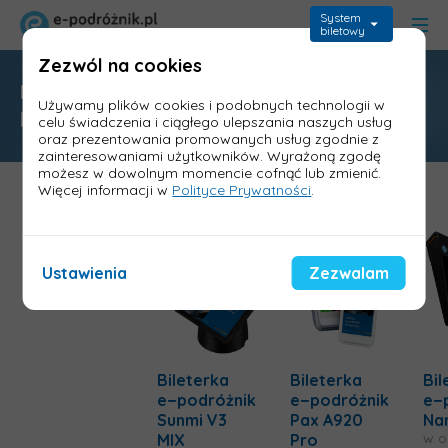
System
biletowy
Zezwól na cookies
Porównanie cenowe i funkcjonalne
Używamy plików cookies i podobnych technologii w
bileterek
celu świadczenia i ciągłego ulepszania naszych usług
oraz prezentowania promowanych usług zgodnie z
zainteresowaniami użytkowników. Wyrażoną zgodę
możesz w dowolnym momencie cofnąć lub zmienić.
Więcej informacji w
Polityce Prywatności
.
Usuń
Usuń
Ustawienia
Zezwalam
Bileterka
Bileterka
Bil
e−podróżnik
e−podróżnik
e−
Sunmi V3
Pax A920
Na
w o
MIX
Pro