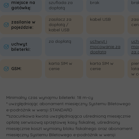
miejsce na
szuflada za
brak
bra
gotówkę:
dopłatą
zasilacz za
kabel USB
zas
zasilanie w
dopłatą /
cen
pojeździe:
kabel USB
za dopłatą
uchwyt i
uch
uchwyt
mocowanie za
mo
bileterki:
dopłatą
za 
karta SIM w
karta SIM w
pie
GSM:
cenie
cenie
lat
w c
Minimalny czas wynajmu bileterki: 18 m-cy
* uwzględniając abonament miesięczny Systemu Biletowego
e-podróżnik w wersji STANDARD
**szacunkowa kwota uwzględniająca uśrednioną miesięcznie
opłatę serwisową sprzętowej kasy fiskalnej, uśredniony
miesięcznie koszt wymiany bloku fiskalnego oraz abonament
miesięczny Systemu Biletowego e-podróżnik w wersji