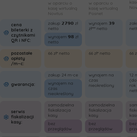
kas
w oparciu o
w oparciu o
Nov
kasę wirtualną
kasę wirtualną
Novitus
Posnet
zakup 𝟮𝟳𝟵𝟬 zł
wynajem 𝟯𝟵
zaku
cena
netto
zł*** netto
net
bileterki z
czytnikami
wynajem 𝟵𝟴 zł
QR i NFC:
netto
pozostałe
66 zł* netto
66 zł* netto
66 z
opłaty
/m−c:
zakup 24 m-ce
wynajem na
12 
czas
(do
wynajem na
gwarancja:
nieokreślony
rok 
czas
net
nieokreślony
samodzielna
samodzielna
sam
fiskalizacja
fiskalizacja
fisk
serwis
kasy
kasy
kas
fiskalizacji
kasy:
bez
bez
bez
przeglądów
przeglądów
prz