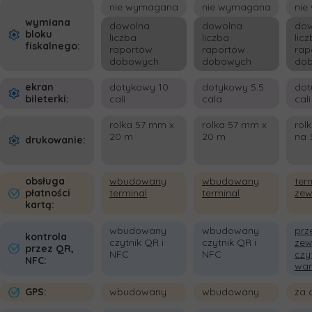
nie wymagana
nie wymagana
nie
wymiana
dowolna
dowolna
dow
bloku
liczba
liczba
lic
fiskalnego:
raportów
raportów
rap
dobowych
dobowych
do
ekran
dotykowy 10
dotykowy 5.5
dot
bileterki:
cali
cala
cali
rolka 57 mm x
rolka 57 mm x
rol
20 m
20 m
na 
drukowanie:
obsługa
wbudowany
wbudowany
ter
płatności
terminal
terminal
zew
kartą:
wbudowany
wbudowany
prz
kontrola
czytnik QR i
czytnik QR i
zew
przez QR,
NFC
NFC
czy
NFC:
war
GPS:
wbudowany
wbudowany
za 