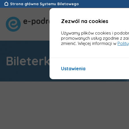
Strona główna Systemu Biletowego
Zezwól na cookies
Używamy plików cookies i podobny
promowanych usług zgodnie z za
zmienić. Więcej informacji w
Polit
Bileterka e-podróżn
Ustawienia