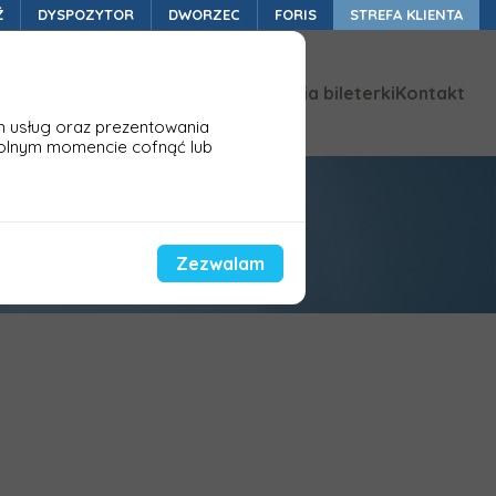
Ź
DYSPOZYTOR
DWORZEC
FORIS
STREFA KLIENTA
lności
Porównanie bileterek
Akcesoria bileterki
Kontakt
h usług oraz prezentowania
olnym momencie cofnąć lub
Zezwalam