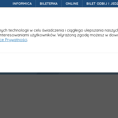
INFORMICA
BILETERKA
ONLINE
BILET ODBIJ I JED
Bileterka autobusowa na Twoje potrzeby
Aktua
ch technologii w celu świadczenia i ciągłego ulepszania naszyc
interesowaniami użytkowników. Wyrażoną zgodę możesz w dow
yce Prywatności
.
ik Nano Touch