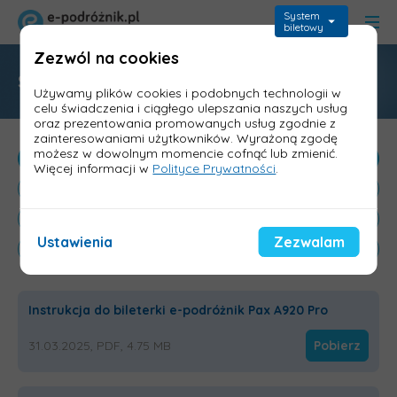
System
biletowy
Zezwól na cookies
Strefa Klienta
Używamy plików cookies i podobnych technologii w
celu świadczenia i ciągłego ulepszania naszych usług
oraz prezentowania promowanych usług zgodnie z
zainteresowaniami użytkowników. Wyrażoną zgodę
możesz w dowolnym momencie cofnąć lub zmienić.
Instrukcje
Więcej informacji w
Polityce Prywatności
.
Prezentacje i ulotki informacyjne
Homologacje
Ustawienia
Zezwalam
Baza wiedzy
Instrukcja do bileterki e-podróżnik Pax A920 Pro
31.03.2025, PDF, 4.75 MB
Pobierz